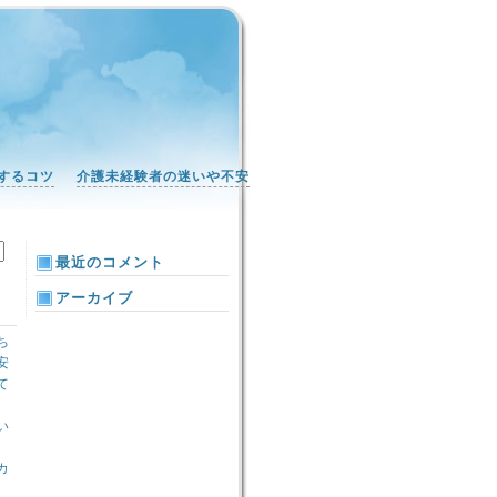
するコツ
介護未経験者の迷いや不安
最近のコメント
アーカイブ
ち
安
て
い
カ