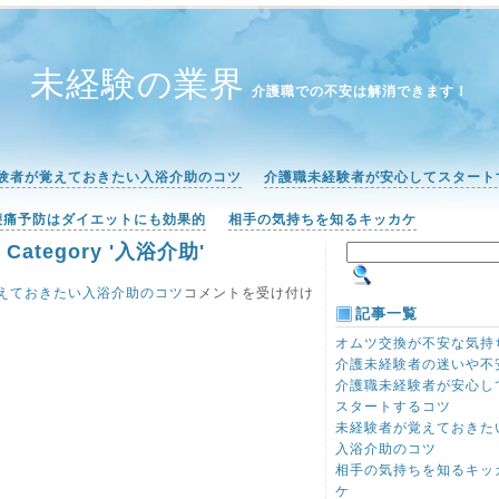
未経験の業界
介護職での不安は解消できます！
験者が覚えておきたい入浴介助のコツ
介護職未経験者が安心してスタート
腰痛予防はダイエットにも効果的
相手の気持ちを知るキッカケ
or Category '入浴介助'
未
えておきたい入浴介助のコツ
コメントを受け付け
経
記事一覧
験
オムツ交換が不安な気持
者
介護未経験者の迷いや不
が
介護職未経験者が安心し
覚
え
スタートするコツ
て
未経験者が覚えておきた
お
入浴介助のコツ
き
相手の気持ちを知るキッ
た
ケ