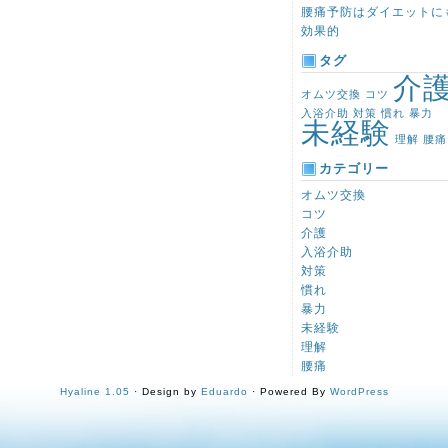
い
腰痛予防はダイエットに
入
効果的
浴
介
タグ
助
介
の
オムツ交換
コツ
コ
入浴介助
対策
慣れ
暴力
ツ
未経験
は
理解
腰痛
カテゴリー
オムツ交換
コツ
介護
入浴介助
対策
慣れ
暴力
未経験
理解
腰痛
Hyaline 1.05
· Design by
Eduardo
· Powered By
WordPress